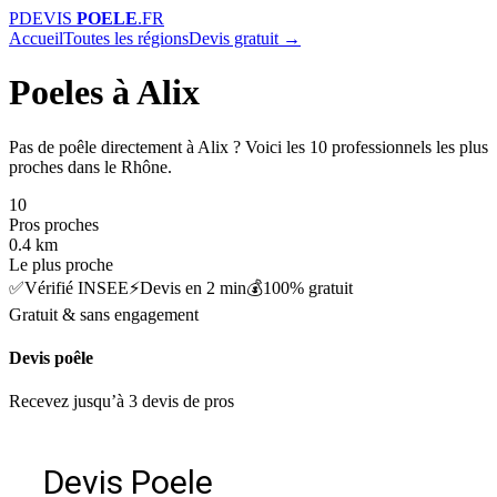
P
DEVIS
POELE
.FR
Accueil
Toutes les régions
Devis gratuit →
Poeles à Alix
Pas de poêle directement à Alix ? Voici les 10 professionnels les plus
proches dans le Rhône.
10
Pros proches
0.4 km
Le plus proche
✅
Vérifié INSEE
⚡
Devis en 2 min
💰
100% gratuit
Gratuit & sans engagement
Devis poêle
Recevez jusqu’à 3 devis de pros
Devis Poele