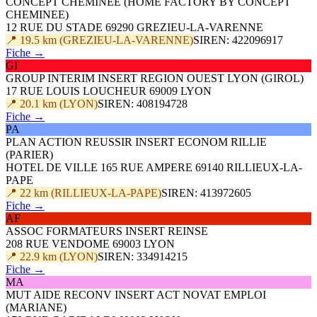
CONCEPT CHEMINEE (HOME FACTORY BY CONCEPT
CHEMINEE)
12 RUE DU STADE 69290 GREZIEU-LA-VARENNE
📍 19.5 km (GREZIEU-LA-VARENNE)
SIREN: 422096917
Fiche →
GI
GROUP INTERIM INSERT REGION OUEST LYON (GIROL)
17 RUE LOUIS LOUCHEUR 69009 LYON
📍 20.1 km (LYON)
SIREN: 408194728
Fiche →
PA
PLAN ACTION REUSSIR INSERT ECONOM RILLIE
(PARIER)
HOTEL DE VILLE 165 RUE AMPERE 69140 RILLIEUX-LA-
PAPE
📍 22 km (RILLIEUX-LA-PAPE)
SIREN: 413972605
Fiche →
AF
ASSOC FORMATEURS INSERT REINSE
208 RUE VENDOME 69003 LYON
📍 22.9 km (LYON)
SIREN: 334914215
Fiche →
MA
MUT AIDE RECONV INSERT ACT NOVAT EMPLOI
(MARIANE)