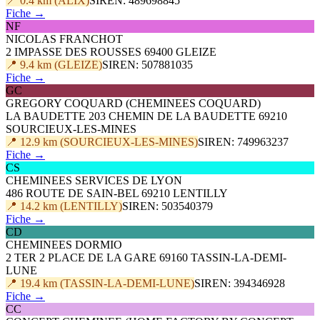
📍 0.4 km (ALIX)
SIREN: 489698845
Fiche →
NF
NICOLAS FRANCHOT
2 IMPASSE DES ROUSSES 69400 GLEIZE
📍 9.4 km (GLEIZE)
SIREN: 507881035
Fiche →
GC
GREGORY COQUARD (CHEMINEES COQUARD)
LA BAUDETTE 203 CHEMIN DE LA BAUDETTE 69210
SOURCIEUX-LES-MINES
📍 12.9 km (SOURCIEUX-LES-MINES)
SIREN: 749963237
Fiche →
CS
CHEMINEES SERVICES DE LYON
486 ROUTE DE SAIN-BEL 69210 LENTILLY
📍 14.2 km (LENTILLY)
SIREN: 503540379
Fiche →
CD
CHEMINEES DORMIO
2 TER 2 PLACE DE LA GARE 69160 TASSIN-LA-DEMI-
LUNE
📍 19.4 km (TASSIN-LA-DEMI-LUNE)
SIREN: 394346928
Fiche →
CC