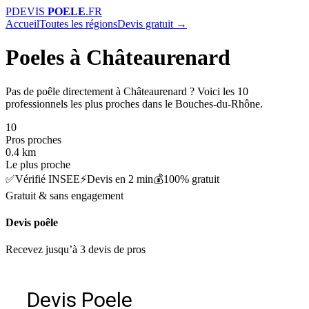
P
DEVIS
POELE
.FR
Accueil
Toutes les régions
Devis gratuit →
Poeles à Châteaurenard
Pas de poêle directement à Châteaurenard ? Voici les 10
professionnels les plus proches dans le Bouches-du-Rhône.
10
Pros proches
0.4 km
Le plus proche
✅
Vérifié INSEE
⚡
Devis en 2 min
💰
100% gratuit
Gratuit & sans engagement
Devis poêle
Recevez jusqu’à 3 devis de pros
Devis Poele