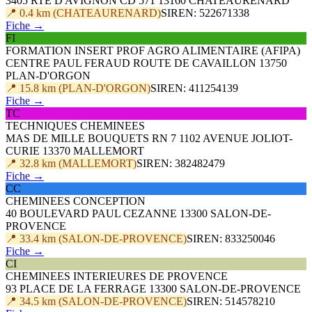
3405 RTE D AVIGNON CD 571 13160 CHATEAURENARD
📍 0.4 km (CHATEAURENARD)
SIREN: 522671338
Fiche →
FI
FORMATION INSERT PROF AGRO ALIMENTAIRE (AFIPA)
CENTRE PAUL FERAUD ROUTE DE CAVAILLON 13750
PLAN-D'ORGON
📍 15.8 km (PLAN-D'ORGON)
SIREN: 411254139
Fiche →
TC
TECHNIQUES CHEMINEES
MAS DE MILLE BOUQUETS RN 7 1102 AVENUE JOLIOT-
CURIE 13370 MALLEMORT
📍 32.8 km (MALLEMORT)
SIREN: 382482479
Fiche →
CC
CHEMINEES CONCEPTION
40 BOULEVARD PAUL CEZANNE 13300 SALON-DE-
PROVENCE
📍 33.4 km (SALON-DE-PROVENCE)
SIREN: 833250046
Fiche →
CI
CHEMINEES INTERIEURES DE PROVENCE
93 PLACE DE LA FERRAGE 13300 SALON-DE-PROVENCE
📍 34.5 km (SALON-DE-PROVENCE)
SIREN: 514578210