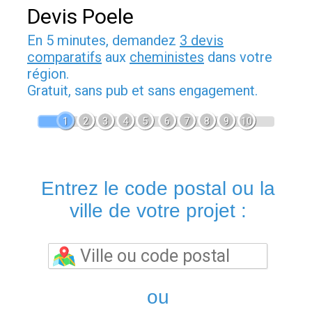
Devis Poele
En 5 minutes, demandez
3 devis
comparatifs
aux
cheministes
dans votre
région.
Gratuit, sans pub et sans engagement.
1
2
3
4
5
6
7
8
9
10
Entrez le code postal ou la
ville de votre projet :
ou