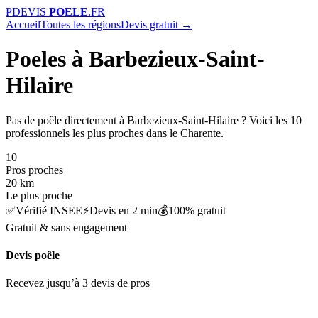
P
DEVIS
POELE
.FR
Accueil
Toutes les régions
Devis gratuit →
Poeles à Barbezieux-Saint-
Hilaire
Pas de poêle directement à Barbezieux-Saint-Hilaire ? Voici les 10
professionnels les plus proches dans le Charente.
10
Pros proches
20 km
Le plus proche
✅
Vérifié INSEE
⚡
Devis en 2 min
💰
100% gratuit
Gratuit & sans engagement
Devis poêle
Recevez jusqu’à 3 devis de pros