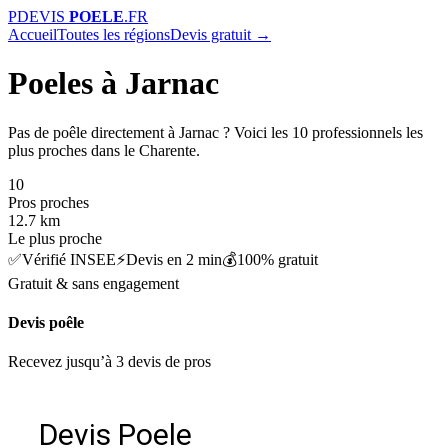
P
DEVIS
POELE
.FR
Accueil
Toutes les régions
Devis gratuit →
Poeles à Jarnac
Pas de poêle directement à Jarnac ? Voici les 10 professionnels les
plus proches dans le Charente.
10
Pros proches
12.7 km
Le plus proche
✅
Vérifié INSEE
⚡
Devis en 2 min
💰
100% gratuit
Gratuit & sans engagement
Devis poêle
Recevez jusqu’à 3 devis de pros
Devis Poele