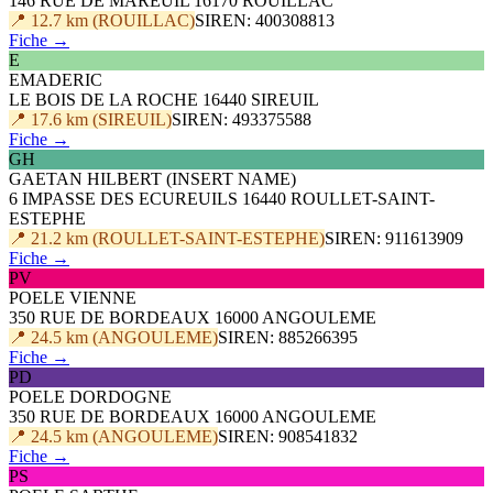
146 RUE DE MAREUIL 16170 ROUILLAC
📍 12.7 km (ROUILLAC)
SIREN: 400308813
Fiche →
E
EMADERIC
LE BOIS DE LA ROCHE 16440 SIREUIL
📍 17.6 km (SIREUIL)
SIREN: 493375588
Fiche →
GH
GAETAN HILBERT (INSERT NAME)
6 IMPASSE DES ECUREUILS 16440 ROULLET-SAINT-
ESTEPHE
📍 21.2 km (ROULLET-SAINT-ESTEPHE)
SIREN: 911613909
Fiche →
PV
POELE VIENNE
350 RUE DE BORDEAUX 16000 ANGOULEME
📍 24.5 km (ANGOULEME)
SIREN: 885266395
Fiche →
PD
POELE DORDOGNE
350 RUE DE BORDEAUX 16000 ANGOULEME
📍 24.5 km (ANGOULEME)
SIREN: 908541832
Fiche →
PS